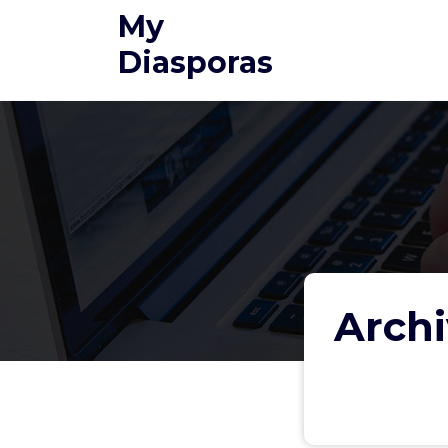
Aller
My
au
Diasporas
contenu
Archi