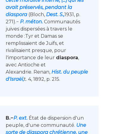
cette moralité interne, (...) qui les
avait préservés, pendant la
diaspora
(Bloch,
Dest. S.,
1931, p.
271).−
P. méton.
Communautés
juives dispersées à travers le
monde :Tyr et Damas se
remplissaient de Juifs, et
rivalisaient presque, pour
l'importance de leur
diaspora
,
avec Antioche et
Alexandrie. Renan,
Hist. du peuple
d'Israël,
t. 4, 1892, p. 215.
B.−
P. ext.
État de dispersion d'un
peuple, d'une communauté.
Une
sorte de diaspora chrétienne, une