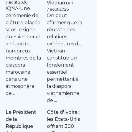
7 août 2026
Vietnam.vn
IQNA-Une
7 août 2026
cérémonie de
On peut
clôture placée
affirmer que la
sous le signe
réussite des
du Saint Coran
relations
a réuni de
extérieures du
nombreux
Vietnam
membres de la
constitue un
diaspora
fondement
marocaine
essentiel
dans une
permettant à
atmosphère
la diaspora
de ...
vietnamienne
de ...
Le Président
Côte d'Ivoire :
de la
les États-Unis
République
offrent 300