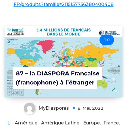
FR/produits?famille=2115157756380400408
0
87 – la DIASPORA Française
(francophone) à l’étranger
MyDiasporas
8, Mai, 2022
Amérique
,
Amérique Latine
,
Europe
,
France
,