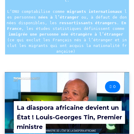
t.

L’ONU comptabilise comme 
migrants internationaux
 l
es personnes 
nées à l’étranger 
ou, à défaut de don
nées disponibles, les 
ressortissants étrangers
. 
En 
France
, les études statistiques définissent comme 
immigrée une personne née étrangère à l’étranger 
(ce qui exclut les Français nés à l’étranger et in
clut les migrants qui ont acquis la nationalité fr
0
La diaspora africaine devient un
État ! Louis-Georges Tin, Premier
ministre