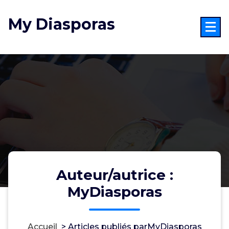
Aller
au
My Diasporas
contenu
Auteur/autrice :
MyDiasporas
Accueil
>
Articles publiés parMyDiasporas