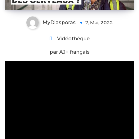
MyDiasporas
7, Mai, 2022
Vidéothèque
par AJ+ français