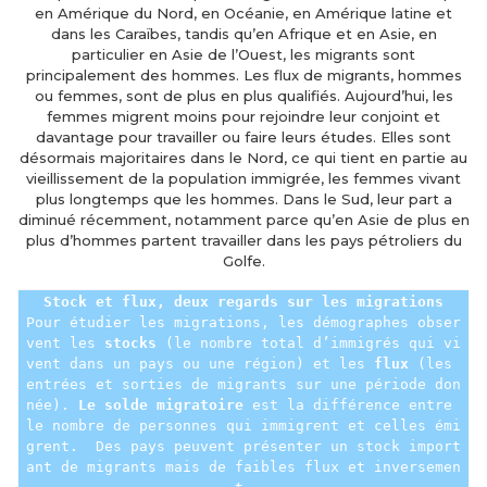
en Amérique du Nord, en Océanie, en Amérique latine et
dans les Caraïbes, tandis qu’en Afrique et en Asie, en
particulier en Asie de l’Ouest, les migrants sont
principalement des hommes. Les flux de migrants, hommes
ou femmes, sont de plus en plus qualifiés. Aujourd’hui, les
femmes migrent moins pour rejoindre leur conjoint et
davantage pour travailler ou faire leurs études. Elles sont
désormais majoritaires dans le Nord, ce qui tient en partie au
vieillissement de la population immigrée, les femmes vivant
plus longtemps que les hommes. Dans le Sud, leur part a
diminué récemment, notamment parce qu’en Asie de plus en
plus d’hommes partent travailler dans les pays pétroliers du
Golfe.
Stock et flux, deux regards sur les migrations
Pour étudier les migrations, les démographes obser
vent les 
stocks
 (le nombre total d’immigrés qui vi
vent dans un pays ou une région) et les 
flux
 (les 
entrées et sorties de migrants sur une période don
née). 
Le solde migratoire
 est la différence entre 
le nombre de personnes qui immigrent et celles émi
grent.  Des pays peuvent présenter un stock import
ant de migrants mais de faibles flux et inversemen