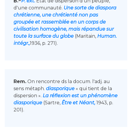
B.−
P. ext.
État de dispersion d'un peuple,
d'une communauté.
Une sorte de diaspora
chrétienne, une chrétienté non pas
groupée et rassemblée en un corps de
civilisation homogène, mais répandue sur
toute la surface du globe
(Maritain,
Human.
intégr.,
1936, p. 271).
Rem.
On rencontre ds la docum. l'adj. au
sens métaph.
diasporique
« qui tient de la
dispersion ».
La réflexion est un phénomène
diasporique
(Sartre,
Être et Néant,
1943, p.
201).