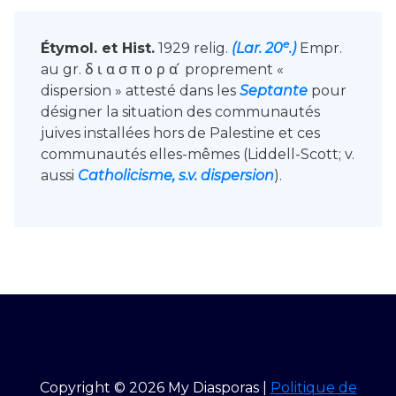
e
Étymol. et Hist.
1929 relig.
(Lar. 20
.)
Empr.
au gr. δ ι α σ π ο ρ α ́ proprement «
dispersion » attesté dans les
Septante
pour
désigner la situation des communautés
juives installées hors de Palestine et ces
communautés elles-mêmes (Liddell-Scott; v.
aussi
Catholicisme, s.v. dispersion
).
Copyright © 2026 My Diasporas |
Politique de